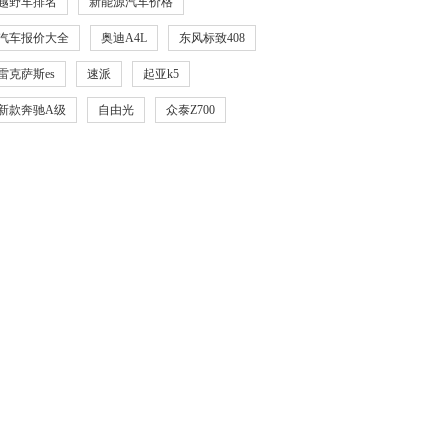
越野车排名
新能源汽车价格
汽车报价大全
奥迪A4L
东风标致408
雷克萨斯es
速派
起亚k5
新款奔驰A级
自由光
众泰Z700