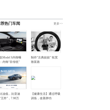
推荐热门车闻
更多>>
款Model S内饰曝
制作“古典娃娃” 拓宽
：内饰“非传统”
致富路
比油低，比亚迪
【健康生活】通过呼吸
“王炸”，7.98万
训练，改善肺功