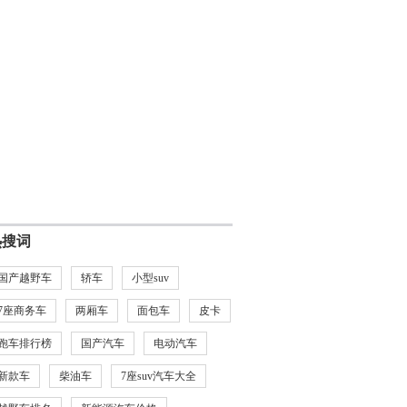
热搜词
国产越野车
轿车
小型suv
7座商务车
两厢车
面包车
皮卡
跑车排行榜
国产汽车
电动汽车
新款车
柴油车
7座suv汽车大全